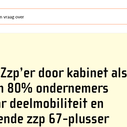
en vraag over
zp’er door kabinet al
im 80% ondernemers
r deelmobiliteit en
ende zzp 67-plusser