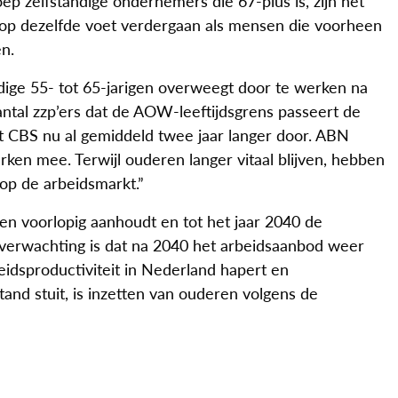
p zelfstandige ondernemers die 67-plus is, zijn het
 op dezelfde voet verdergaan als mensen die voorheen
n.
ige 55- tot 65-jarigen overweegt door te werken na
ntal zzp’ers dat de AOW-leeftijdsgrens passeert de
t CBS nu al gemiddeld twee jaar langer door. ABN
n mee. Terwijl ouderen langer vitaal blijven, hebben
 op de arbeidsmarkt.”
en voorlopig aanhoudt en tot het jaar 2040 de
 verwachting is dat na 2040 het arbeidsaanbod weer
idsproductiviteit in Nederland hapert en
tand stuit, is inzetten van ouderen volgens de