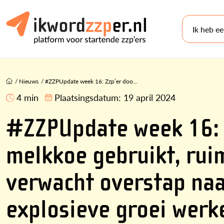
Ik heb e
/
Nieuws
/
#ZZPUpdate week 16: Zzp’er doo...
4 min
Plaatsingsdatum:
19 april 2024
#ZZPUpdate week 16: Z
melkkoe gebruikt, ru
verwacht overstap naa
explosieve groei werk