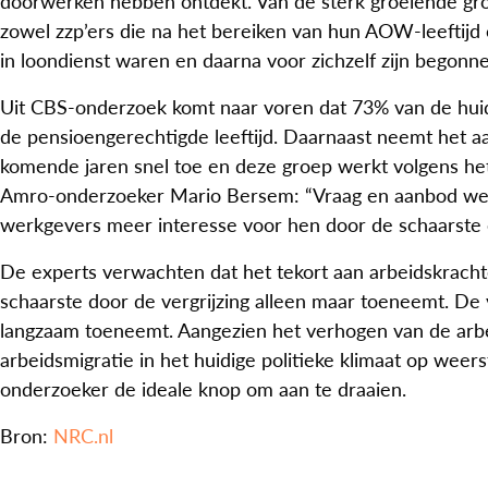
doorwerken hebben ontdekt. Van de sterk groeiende groe
zowel zzp’ers die na het bereiken van hun AOW-leeftijd
in loondienst waren en daarna voor zichzelf zijn begonne
Uit CBS-onderzoek komt naar voren dat 73% van de huid
de pensioengerechtigde leeftijd. Daarnaast neemt het aa
komende jaren snel toe en deze groep werkt volgens he
Amro-onderzoeker Mario Bersem: “Vraag en aanbod werke
werkgevers meer interesse voor hen door de schaarste
De experts verwachten dat het tekort aan arbeidskracht
schaarste door de vergrijzing alleen maar toeneemt. De
langzaam toeneemt. Aangezien het verhogen van de arbe
arbeidsmigratie in het huidige politieke klimaat op weers
onderzoeker de ideale knop om aan te draaien.
Bron:
NRC.nl