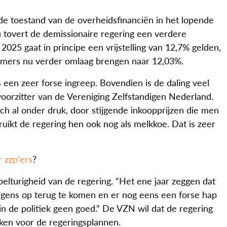
de toestand van de overheidsfinanciën in het lopende
n. Nu tovert de demissionaire regering een verdere
 2025 gaat in principe een vrijstelling van 12,7% gelden,
nemers nu verder omlaag brengen naar 12,03%.
 een zeer forse ingreep. Bovendien is de daling veel
voorzitter van de Vereniging Zelfstandigen Nederland.
och al onder druk, door stijgende inkoopprijzen die men
ebruikt de regering hen ook nog als melkkoe. Dat is zeer
r zzp'ers
?
elturigheid van de regering. “Het ene jaar zeggen dat
olgens op terug te komen en er nog eens een forse hap
in de politiek geen goed.” De VZN wil dat de regering
eken voor de regeringsplannen.