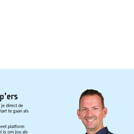
p'ers
 je direct de
art te gaan als
eet platform
l is om jou als