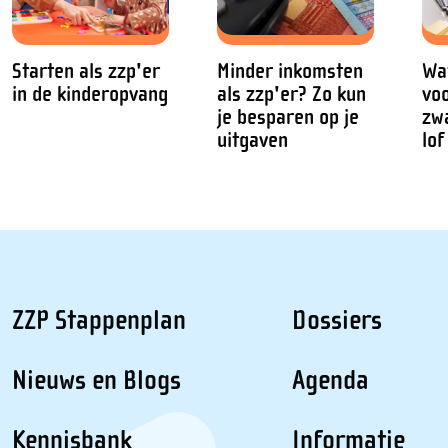
Starten als zzp'er
Minder inkomsten
Wat
in de kinderopvang
als zzp'er? Zo kun
vo
je besparen op je
zw
uitgaven
lof
ZZP Stappenplan
Dossiers
Nieuws en Blogs
Agenda
Kennisbank
Informatie