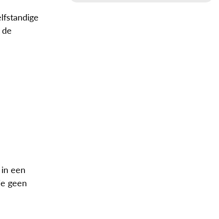
lfstandige
 de
 in een
je geen