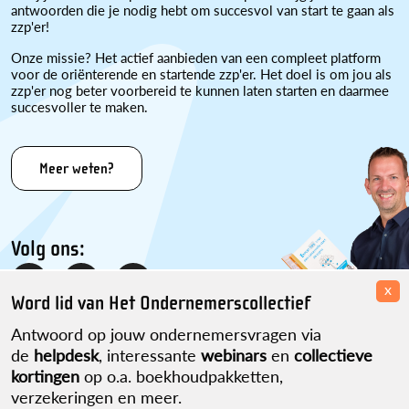
antwoorden die je nodig hebt om succesvol van start te gaan als
zzp'er!
Onze missie? Het actief aanbieden van een compleet platform
voor de oriënterende en startende zzp'er. Het doel is om jou als
zzp'er nog beter voorbereid te kunnen laten starten en daarmee
succesvoller te maken.
Meer weten?
Volg ons:
x
Word lid van Het Ondernemerscollectief
Antwoord op jouw ondernemersvragen via
de
helpdesk
, interessante
webinars
en
collectieve
kortingen
op o.a. boekhoudpakketten,
verzekeringen en meer.
Disclaimer
Over ons
Contact
Sitemap