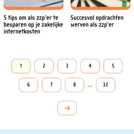
5 tips om als zzp’er te
Succesvol opdrachten
besparen op je zakelijke
werven als zzp’er
internetkosten
1
2
3
4
5
…
6
7
8
32