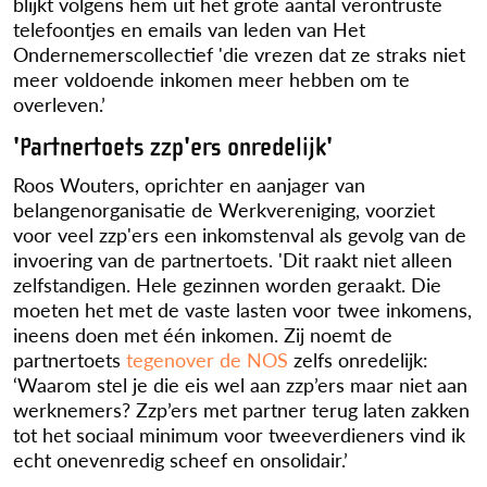
blijkt volgens hem uit het grote aantal verontruste
telefoontjes en emails van leden van Het
Ondernemerscollectief 'die vrezen dat ze straks niet
meer voldoende inkomen meer hebben om te
overleven.’
'Partnertoets zzp'ers onredelijk'
Roos Wouters, oprichter en aanjager van
belangenorganisatie de Werkvereniging, voorziet
voor veel zzp'ers een inkomstenval als gevolg van de
invoering van de partnertoets. 'Dit raakt niet alleen
zelfstandigen. Hele gezinnen worden geraakt. Die
moeten het met de vaste lasten voor twee inkomens,
ineens doen met één inkomen. Zij noemt de
partnertoets
tegenover de NOS
zelfs onredelijk:
‘Waarom stel je die eis wel aan zzp’ers maar niet aan
werknemers? Zzp’ers met partner terug laten zakken
tot het sociaal minimum voor tweeverdieners vind ik
echt onevenredig scheef en onsolidair.’