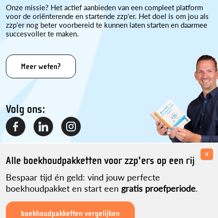
Onze missie? Het actief aanbieden van een compleet platform
voor de oriënterende en startende zzp'er. Het doel is om jou als
zzp'er nog beter voorbereid te kunnen laten starten en daarmee
succesvoller te maken.
Meer weten?
Volg ons:
x
Alle boekhoudpakketten voor zzp'ers op een rij
Bespaar tijd én geld: vind jouw perfecte
boekhoudpakket en start een
gratis proefperiode
.
Disclaimer
Over ons
Contact
Sitemap
Partner worden?
Privacyverklaring
ikwordzzper.nl is een initiatief van Martijn Pennekamp.
boekhoudpakketten vergelijken