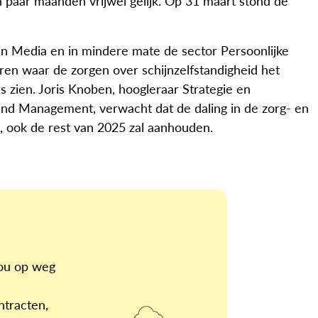
en paar maanden vrijwel gelijk. Op 31 maart stond de
 en Media en in mindere mate de sector Persoonlijke
en waar de zorgen over schijnzelfstandigheid het
rs zien. Joris Knoben, hoogleraar Strategie en
nd Management, verwacht dat de daling in de zorg- en
, ook de rest van 2025 zal aanhouden.
jou op weg
ntracten,