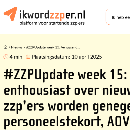
Ik heb e
/
Nieuws
/
#ZZPUpdate week 15: Verrassend...
4 min
Plaatsingsdatum:
10 april 2025
#ZZPUpdate week 15: 
enthousiast over nieu
zzp'ers worden genege
personeelstekort, AOV