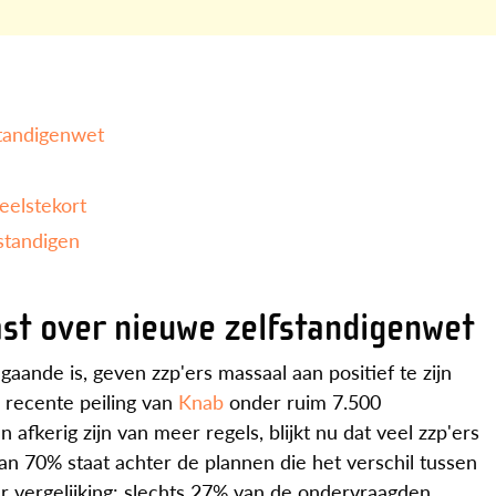
standigenwet
eelstekort
fstandigen
ast over nieuwe zelfstandigenwet
gaande is, geven zzp'ers massaal aan positief te zijn
n recente peiling van
Knab
onder ruim 7.500
afkerig zijn van meer regels, blijkt nu dat veel zzp'ers
n 70% staat achter de plannen die het verschil tussen
 vergelijking: slechts 27% van de ondervraagden