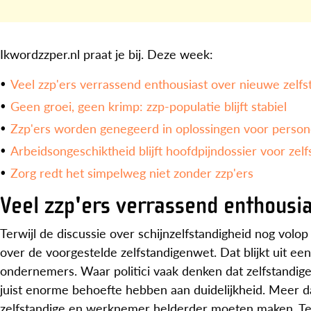
Ikwordzzper.nl praat je bij. Deze week:
Veel zzp'ers verrassend enthousiast over nieuwe zelf
Geen groei, geen krimp: zzp-populatie blijft stabiel
Zzp'ers worden genegeerd in oplossingen voor person
Arbeidsongeschiktheid blijft hoofdpijndossier voor zel
Zorg redt het simpelweg niet zonder zzp'ers
Veel zzp'ers verrassend enthousi
Terwijl de discussie over schijnzelfstandigheid nog volop 
over de voorgestelde zelfstandigenwet. Dat blijkt uit ee
ondernemers. Waar politici vaak denken dat zelfstandigen 
juist enorme behoefte hebben aan duidelijkheid. Meer da
zelfstandige en werknemer helderder moeten maken. Ter