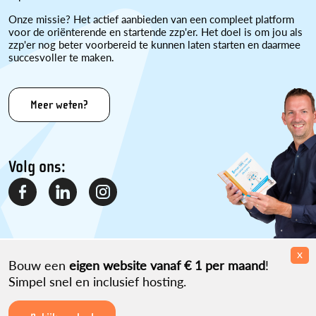
Onze missie? Het actief aanbieden van een compleet platform
voor de oriënterende en startende zzp'er. Het doel is om jou als
zzp'er nog beter voorbereid te kunnen laten starten en daarmee
succesvoller te maken.
Meer weten?
Volg ons:
x
Bouw een
eigen website
vanaf € 1 per maand
!
Simpel snel en inclusief hosting.
Disclaimer
Over ons
Contact
Sitemap
Partner worden?
Privacyverklaring