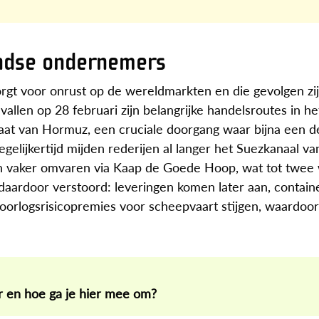
andse ondernemers
orgt voor onrust op de wereldmarkten en die gevolgen zi
llen op 28 februari zijn belangrijke handelsroutes in h
aat van Hormuz, een cruciale doorgang waar bijna een d
egelijkertijd mijden rederijen al langer het Suezkanaal 
n vaker omvaren via Kaap de Goede Hoop, wat tot twee
 daardoor verstoord: leveringen komen later aan, containe
oorlogsrisicopremies voor scheepvaart stijgen, waardoor
'er en hoe ga je hier mee om?