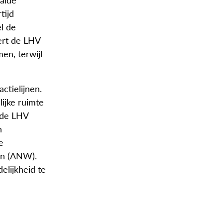
tijd
l de
ert de LHV
en, terwijl
ctielijnen.
ijke ruimte
t de LHV
n
e
en (ANW).
elijkheid te