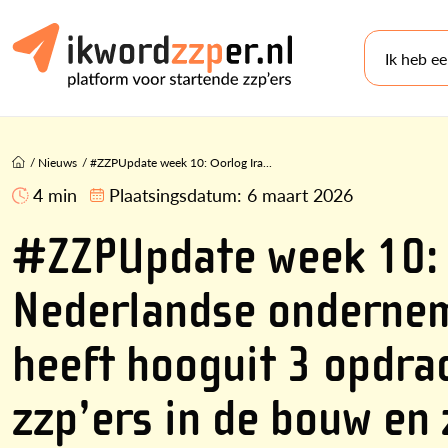
Ik heb e
/
Nieuws
/
#ZZPUpdate week 10: Oorlog Ira...
4 min
Plaatsingsdatum:
6 maart 2026
#ZZPUpdate week 10: 
Nederlandse ondernem
heeft hooguit 3 opdra
zzp’ers in de bouw en