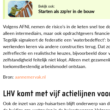
Bekijk ook:
Starten als zzp’er in de bouw
Volgens AFNL nemen de risico’s in de keten snel toe 
alleen intermediairs, maar ook opdrachtgevers financie
Tegelijk signaleert de federatie een ‘waterbedeffect’:
werkenden keren via andere constructies terug. Dat zo
zelfreflectie en realistische keuzes, bijvoorbeeld doo
zelfstandigheid feitelijk niet klopt. Alleen met gezamen
toekomstbestendig arbeidsmodel ontstaan.
Bron:
aannemervak.nl
LHV komt met vijf actielijnen vo
Ook de inzet van zzp-huisartsen blijft onderwerp van 
de huidige zzp-wetgeving in de huisartsenzorg. Volgens