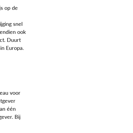
js op de
jging snel
vendien ook
ct. Duurt
in Europa.
reau voor
htgever
van één
ever. Bij