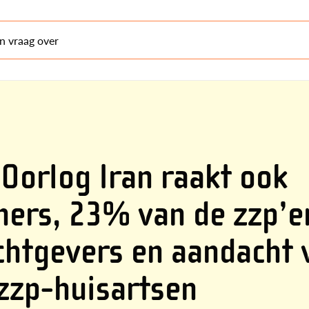
en vraag over
Oorlog Iran raakt ook
ers, 23% van de zzp’e
chtgevers en aandacht 
 zzp-huisartsen