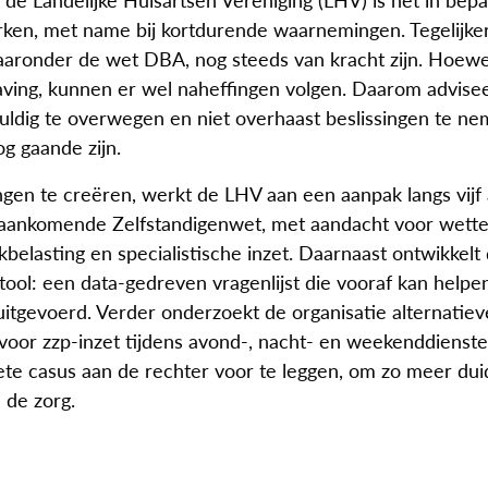
erken, met name bij kortdurende waarnemingen. Tegelijker
aaronder de wet DBA, nog steeds van kracht zijn. Hoewe
having, kunnen er wel naheffingen volgen. Daarom advise
dig te overwegen en niet overhaast beslissingen te nem
g gaande zijn.
en te creëren, werkt de LHV aan een aanpak langs vijf a
e aankomende Zelfstandigenwet, met aandacht voor wettel
iekbelasting en specialistische inzet. Daarnaast ontwikkel
: een data-gedreven vragenlijst die vooraf kan helpe
itgevoerd. Verder onderzoekt de organisatie alternatiev
 voor zzp-inzet tijdens avond-, nacht- en weekenddienst
te casus aan de rechter voor te leggen, om zo meer duid
 de zorg.