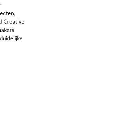
r
ecten,
d Creative
makers
uidelijke