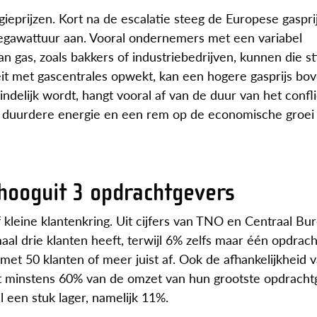
ieprijzen. Kort na de escalatie steeg de Europese gaspri
egawattuur aan. Vooral ondernemers met een variabel
an gas, zoals bakkers of industriebedrijven, kunnen die sti
eit met gascentrales opwekt, kan een hogere gasprijs bo
ndelijk wordt, hangt vooral af van de duur van het confli
ie, duurdere energie en een rem op de economische groei 
 hooguit 3 opdrachtgevers
kleine klantenkring. Uit cijfers van TNO en Centraal Bu
maal drie klanten heeft, terwijl 6% zelfs maar één opdrac
 met 50 klanten of meer juist af. Ook de afhankelijkheid 
komt minstens 60% van de omzet van hun grootste opdrachtg
 een stuk lager, namelijk 11%.