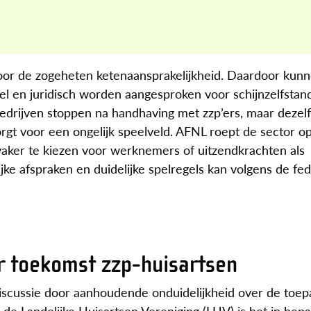
door de zogeheten ketenaansprakelijkheid. Daardoor kunn
el en juridisch worden aangesproken voor schijnzelfstand
 bedrijven stoppen na handhaving met zzp’ers, maar dezel
rgt voor een ongelijk speelveld. AFNL roept de sector op
r vaker te kiezen voor werknemers of uitzendkrachten als
lijke afspraken en duidelijke spelregels kan volgens de fe
or toekomst zzp-huisartsen
discussie door aanhoudende onduidelijkheid over de toep
 de Landelijke Huisartsen Vereniging (LHV) is het in bep