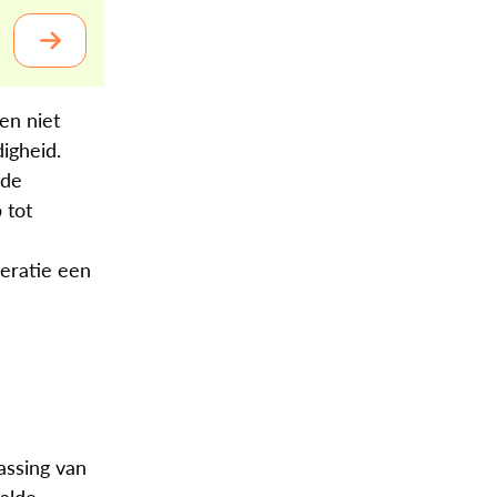
en niet
igheid.
fde
 tot
deratie een
assing van
aalde