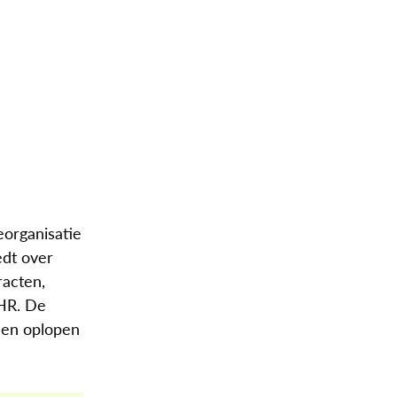
eorganisatie
edt over
racten,
 HR. De
nnen oplopen