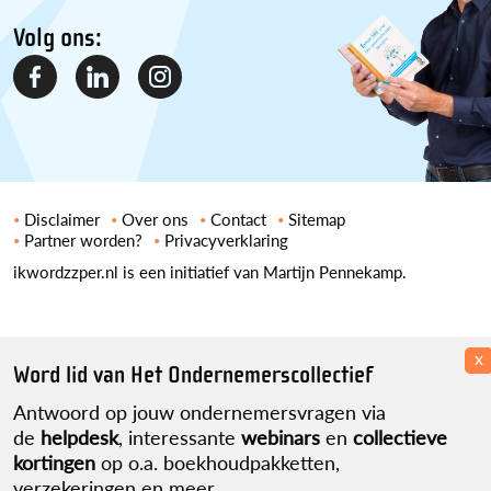
Volg ons:
Disclaimer
Over ons
Contact
Sitemap
Partner worden?
Privacyverklaring
ikwordzzper.nl is een initiatief van Martijn Pennekamp.
x
Word lid van Het Ondernemerscollectief
Antwoord op jouw ondernemersvragen via
de
helpdesk
, interessante
webinars
en
collectieve
kortingen
op o.a. boekhoudpakketten,
verzekeringen en meer.