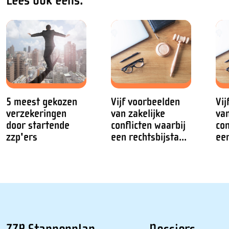
Lees ook eens:
5 meest gekozen
Vijf voorbeelden
Vij
verzekeringen
van zakelijke
van
door startende
conflicten waarbij
con
zzp'ers
een rechtsbijsta...
een