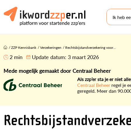
Ik heb e
/
ZZP Kennisbank
/
Verzekeringen
/
Rechtsbijstandverzekering voor...
2 min
Update datum:
3 maart 2026
Mede mogelijk gemaakt door Centraal Beheer
Als zzp’er sta je er niet all
Centraal Beheer
regel je e
geregeld. Meer dan 90.000 
Rechtsbijstandverzeke