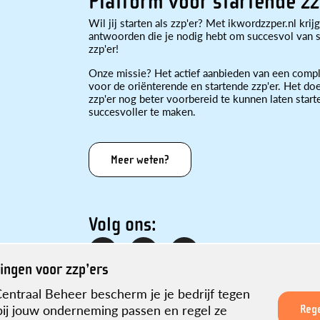
Platform voor startende zz
Wil jij starten als zzp'er? Met ikwordzzper.nl krijg
antwoorden die je nodig hebt om succesvol van st
zzp'er!
Onze missie? Het actief aanbieden van een compl
voor de oriënterende en startende zzp'er. Het doe
zzp'er nog beter voorbereid te kunnen laten star
succesvoller te maken.
Meer weten?
Volg ons:
ingen voor zzp’ers
entraal Beheer bescherm je je bedrijf tegen
bij jouw onderneming passen en regel ze
Rege