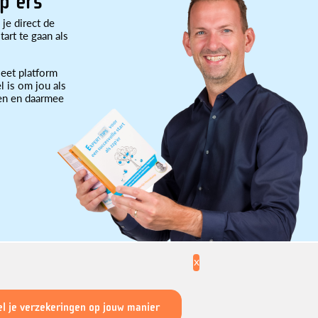
p'ers
 je direct de
art te gaan als
eet platform
l is om jou als
ten en daarmee
x
l je verzekeringen op jouw manier