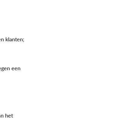
n klanten;
egen een
an het