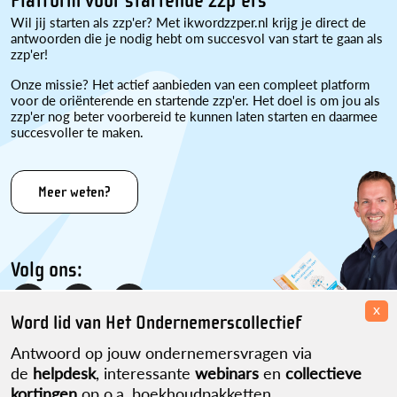
Platform voor startende zzp'ers
Wil jij starten als zzp'er? Met ikwordzzper.nl krijg je direct de
antwoorden die je nodig hebt om succesvol van start te gaan als
zzp'er!
Onze missie? Het actief aanbieden van een compleet platform
voor de oriënterende en startende zzp'er. Het doel is om jou als
zzp'er nog beter voorbereid te kunnen laten starten en daarmee
succesvoller te maken.
Meer weten?
Volg ons:
x
Word lid van Het Ondernemerscollectief
Antwoord op jouw ondernemersvragen via
de
helpdesk
, interessante
webinars
en
collectieve
kortingen
op o.a. boekhoudpakketten,