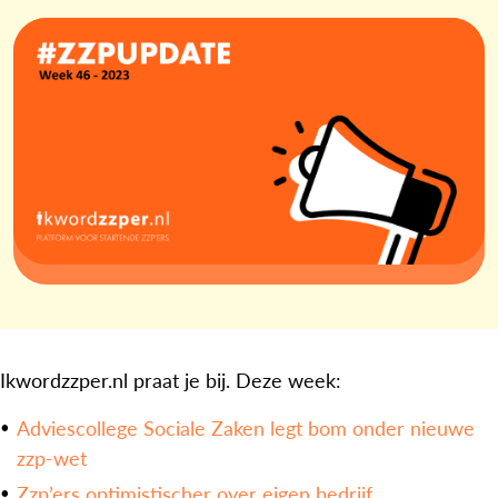
Ikwordzzper.nl praat je bij. Deze week:
Adviescollege Sociale Zaken legt bom onder nieuwe
zzp-wet
Zzp’ers optimistischer over eigen bedrijf