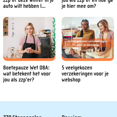
zzp'er deze winter in je
jou als zzp'er en hoe ga
auto wilt hebben l...
je hier mee om?
Boetepauze Wet DBA:
5 veelgekozen
wat betekent het voor
verzekeringen voor je
jou als zzp’er?
webshop