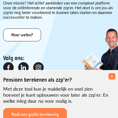
Onze missie? Het actief aanbieden van een compleet platform
voor de oriënterende en startende zzp'er. Het doel is om jou als
zzp'er nog beter voorbereid te kunnen laten starten en daarmee
succesvoller te maken.
Meer weten?
Volg ons:
x
Pensioen berekenen als zzp'er?
Met deze tool kun je makkelijk en snel zien
hoeveel je kunt opbouwen voor later als zzp'er. En
welke inleg daar nu voor nodig is.
Disclaimer
Over ons
Contact
Sitemap
Partner worden?
Privacyverklaring
ikwordzzper.nl is een initiatief van Martijn Pennekamp.
Maak een gratis berekening