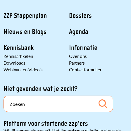
ZZP Stappenplan
Dossiers
Nieuws en Blogs
Agenda
Kennisbank
Informatie
Kennisartikelen
Over ons
Downloads
Partners
Webinars en Video's
Contactformulier
Niet gevonden wat je zocht?
Zoeken
Platform voor startende zzp'ers
Wil jij starten als zzp'er? Met ikwordzzper.nl krijg je direct de