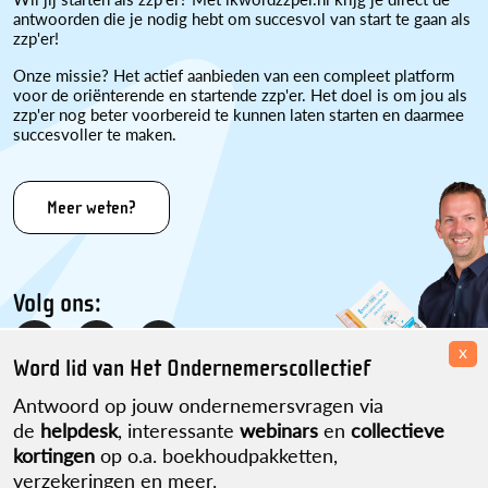
antwoorden die je nodig hebt om succesvol van start te gaan als
zzp'er!
Onze missie? Het actief aanbieden van een compleet platform
voor de oriënterende en startende zzp'er. Het doel is om jou als
zzp'er nog beter voorbereid te kunnen laten starten en daarmee
succesvoller te maken.
Meer weten?
Volg ons:
x
Word lid van Het Ondernemerscollectief
Antwoord op jouw ondernemersvragen via
de
helpdesk
, interessante
webinars
en
collectieve
kortingen
op o.a. boekhoudpakketten,
verzekeringen en meer.
Disclaimer
Over ons
Contact
Sitemap