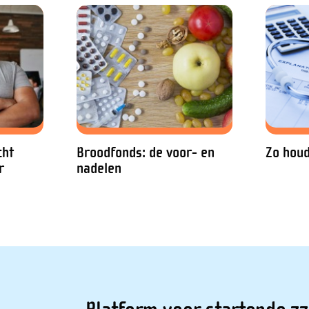
cht
Broodfonds: de voor- en
Zo houd
r
nadelen