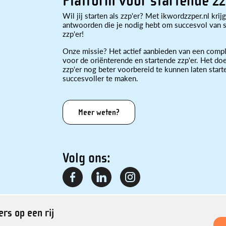
Platform voor startende zz
Wil jij starten als zzp'er? Met ikwordzzper.nl krijg
antwoorden die je nodig hebt om succesvol van st
zzp'er!
Onze missie? Het actief aanbieden van een compl
voor de oriënterende en startende zzp'er. Het doe
zzp'er nog beter voorbereid te kunnen laten star
succesvoller te maken.
Meer weten?
Volg ons:
rs op een rij