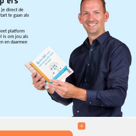
p'ers
 je direct de
art te gaan als
eet platform
l is om jou als
ten en daarmee
x