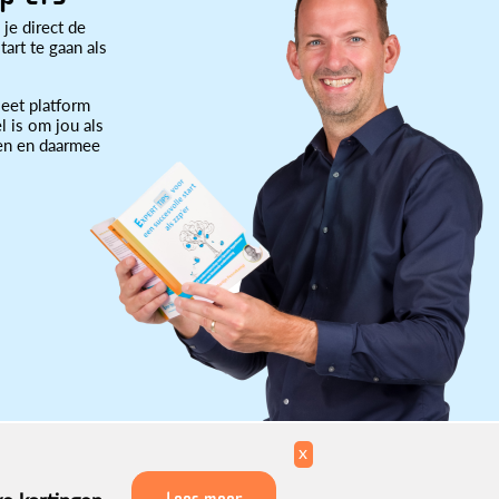
 je direct de
art te gaan als
eet platform
l is om jou als
ten en daarmee
x
Lees meer