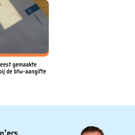
meest gemaakte
bij de btw-aangifte
p'ers