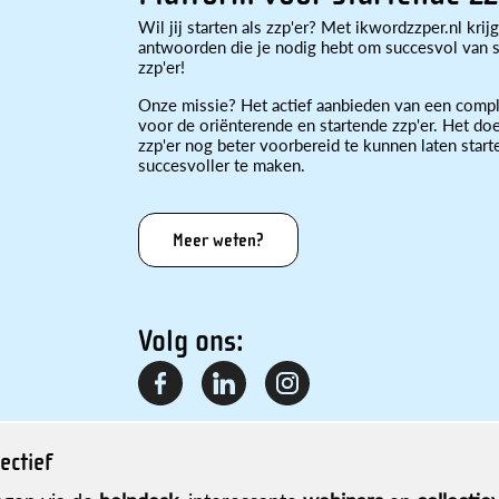
Wil jij starten als zzp'er? Met ikwordzzper.nl krijg
antwoorden die je nodig hebt om succesvol van st
zzp'er!
Onze missie? Het actief aanbieden van een compl
voor de oriënterende en startende zzp'er. Het doe
zzp'er nog beter voorbereid te kunnen laten star
succesvoller te maken.
Meer weten?
Volg ons:
ectief