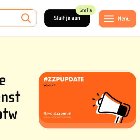
Gratis
Sluit je aan
Menu
e
enst
btw