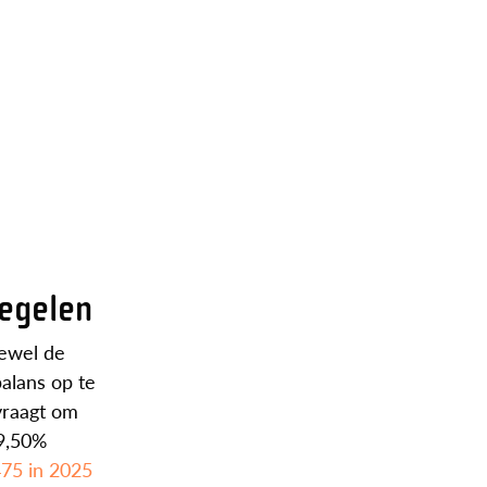
regelen
oewel de
balans op te
vraagt om
49,50%
475 in 2025