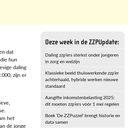
Deze week in de ZZPUpdate:
ien dat
Daling zzp’ers sterkst onder jongeren
 die hun
in zorg en welzijn
evige daling
Klassieke beeld thuiswerkende zzp’er
000, zijn er
achterhaald, hybride werken nieuwe
standaard
Aangifte inkomstenbelasting 2025:
ieve,
dit moeten zzp’ers vóór 1 mei regelen
se.
Boek ‘De ZZPuzzel’ brengt historie en
nam het
data samen
van de jonge