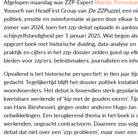
Afgelopen maandag was ZZP-Expert
Martijn Penneka
Youssefi van HeadFirst Group van
De ZZPuzzel,
een ni
politiek, emotie en misinformatie al jaren door elkaar
zomer van 2024, toen het zzp-debat oplaaide in aanlo
schijnzelfstandigheid per 1 januari 2025. Wat begon al
opgezet boek met historische duiding, data-analyse en 
praktijk en cijfers in het zzp-dossier zelden goed op elk
bieden voor zzp’ers, beleidsmakers, journalisten en i
Opvallend is het historische perspectief: in tien jaar t
gedacht. Tegelijkertijd blijft het dossier politiek instabi
woordvoerders. Het debat is bovendien sterk gepolaris
kwetsbare werkende of ‘kip met de gouden eieren’. Tij
van Hans Biesheuvel, gingen onder anderen Hugo-Jan R
ontwikkelingen. Een terugkerend thema in het boek is d
werkenden, ongeacht contractvorm. Daarmee zou volge
debat dat niet over een ‘zzp-probleem’, maar over een