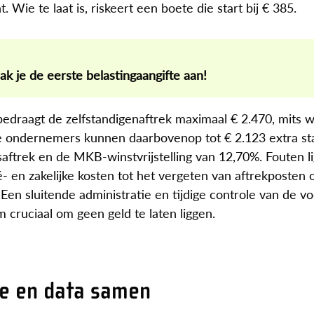
ht. Wie te laat is, riskeert een boete die start bij € 385.
pak je de eerste belastingaangifte aan!
 bedraagt de zelfstandigenaftrek maximaal € 2.470, mits 
de ondernemers kunnen daarbovenop tot € 2.123 extra sta
gsaftrek en de MKB-winstvrijstelling van 12,70%. Fouten l
- en zakelijke kosten tot het vergeten van aftrekposten 
. Een sluitende administratie en tijdige controle van de v
 cruciaal om geen geld te laten liggen.
ie en data samen