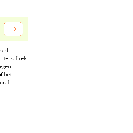
wordt
rtersaftrek
iggen
of het
ooraf