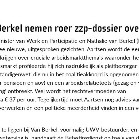
Berkel nemen roer zzp-dossier ove
ister van Werk en Participatie en Nathalie van Berkel (
twee nieuwe, uitgesproken gezichten. Aartsen wordt de ee
e krijgen over cruciale arbeidsmarktthema’s waaronder he
arkt profileerde hij zich nadrukkelijk als pleitbezorger
fstandigenwet, die nu in het coalitieakkoord is opgenomen
 pensioen en aov) en een arbeidsrelatietoets (gezag en v
dding’ ontbreekt. Wel wordt het rechtsvermoeden van
 € 37 per uur. Tegelijkertijd moet Aartsen nog advies v
e verwerken én een politieke meerderheid vinden in een 
 te liggen bij Van Berkel, voormalig UWV-bestuurder, en 
tgeving is, handhaaft de Belastingdienst op basis van 