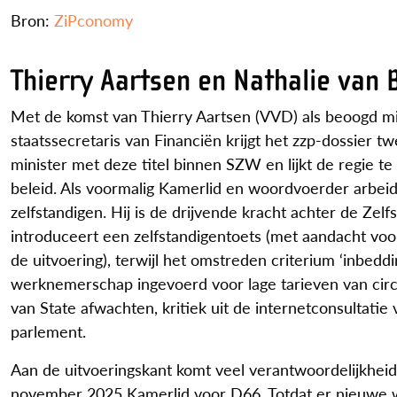
Bron:
ZiPconomy
Thierry Aartsen en Nathalie van 
Met de komst van Thierry Aartsen (VVD) als beoogd min
staatssecretaris van Financiën krijgt het zzp-dossier 
minister met deze titel binnen SZW en lijkt de regie t
beleid. Als voormalig Kamerlid en woordvoerder arbeidsm
zelfstandigen. Hij is de drijvende kracht achter de Zel
introduceert een zelfstandigentoets (met aandacht voor
de uitvoering), terwijl het omstreden criterium ‘inbe
werknemerschap ingevoerd voor lage tarieven van circa
van State afwachten, kritiek uit de internetconsultati
parlement.
Aan de uitvoeringskant komt veel verantwoordelijkheid
november 2025 Kamerlid voor D66. Totdat er nieuwe we