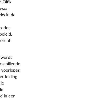
 Oifik
 waar
eks in de
breder
beleid,
rzicht
k wordt
erschillende
 voorloper,
r leiding
ele
le
d in een