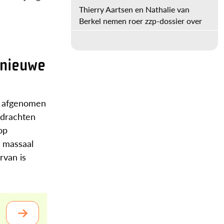
Thierry Aartsen en Nathalie van
Berkel nemen roer zzp-dossier over
 nieuwe
ag afgenomen
pdrachten
op
s massaal
rvan is