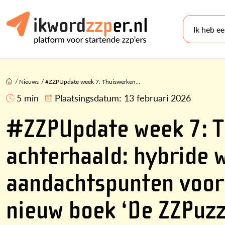
Ik heb e
/
Nieuws
/
#ZZPUpdate week 7: Thuiswerken...
5 min
Plaatsingsdatum:
13 februari 2026
#ZZPUpdate week 7: T
achterhaald: hybride 
aandachtspunten voor 
nieuw boek ‘De ZZPuzze