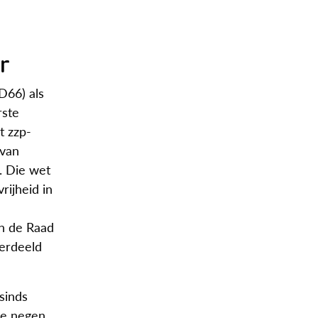
r
D66) als
rste
t zzp-
 van
. Die wet
rijheid in
an de Raad
verdeeld
sinds
de negen