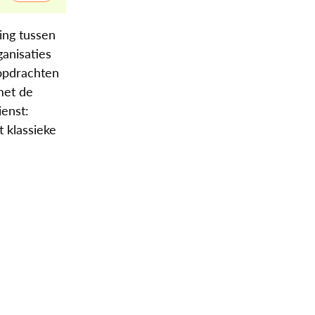
ling tussen
ganisaties
 opdrachten
met de
ienst:
 klassieke