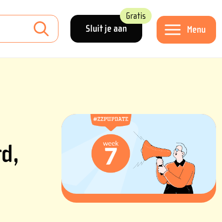
Gratis
Sluit je aan
Menu
d,