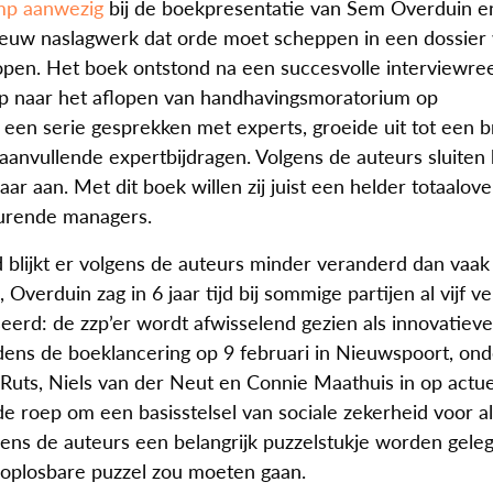
mp aanwezig
bij de boekpresentatie van Sem Overduin en
euw naslagwerk dat orde moet scheppen in een dossier
 lopen. Het boek ontstond na een succesvolle interviewre
op naar het aflopen van handhavingsmoratorium op
s een serie gesprekken met experts, groeide uit tot een 
aanvullende expertbijdragen. Volgens de auteurs sluiten 
aar aan. Met dit boek willen zij juist een helder totaalove
nhurende managers.
ijd blijkt er volgens de auteurs minder veranderd dan vaa
el, Overduin zag in 6 jaar tijd bij sommige partijen al vijf v
eerd: de zzp’er wordt afwisselend gezien als innovatieve
dens de boeklancering op 9 februari in Nieuwspoort, onde
uts, Niels van der Neut en Connie Maathuis in op actu
e roep om een basisstelsel van sociale zekerheid voor al
ns de auteurs een belangrijk puzzelstukje worden geleg
 oplosbare puzzel zou moeten gaan.