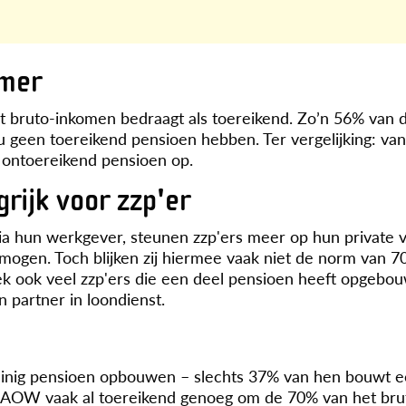
emer
 bruto-inkomen bedraagt als toereikend. Zo’n 56% van d
u geen toereikend pensioen hebben. Ter vergelijking: v
 ontoereikend pensioen op.
rijk voor zzp'er
 hun werkgever, steunen zzp'ers meer op hun private
mogen. Toch blijken zij hiermee vaak niet de norm van 7
ek ook veel zzp'ers die een deel pensioen heeft opgebo
 partner in loondienst.
einig pensioen opbouwen – slechts 37% van hen bouwt e
de AOW vaak al toereikend genoeg om de 70% van het br