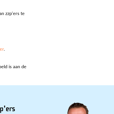
n zzp'ers te
er
.
eld is aan de
p'ers