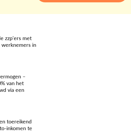
e zzp'ers met
an werknemers in
 vermogen –
0% van het
uwd via een
en toereikend
uto-inkomen te