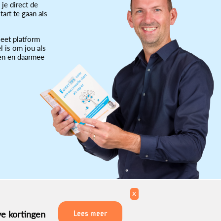
 je direct de
art te gaan als
eet platform
l is om jou als
ten en daarmee
x
ve kortingen
Lees meer