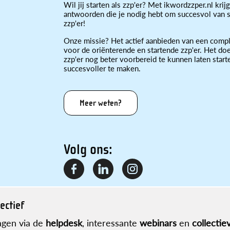
Wil jij starten als zzp'er? Met ikwordzzper.nl krijg
antwoorden die je nodig hebt om succesvol van st
zzp'er!
Onze missie? Het actief aanbieden van een compl
voor de oriënterende en startende zzp'er. Het doe
zzp'er nog beter voorbereid te kunnen laten star
succesvoller te maken.
Meer weten?
Volg ons:
ectief
gen via de
helpdesk
, interessante
webinars
en
collectie