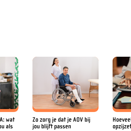
A: wat
Zo zorg je dat je AOV bij
Hoeveel
ou als
jou blijft passen
opzijze