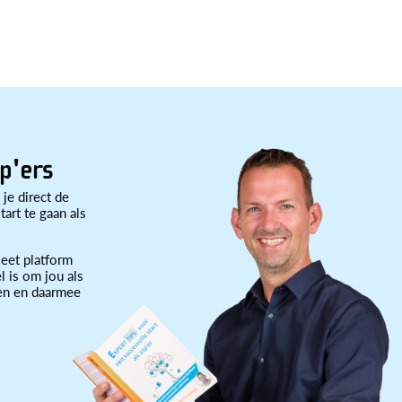
p'ers
 je direct de
art te gaan als
eet platform
l is om jou als
ten en daarmee