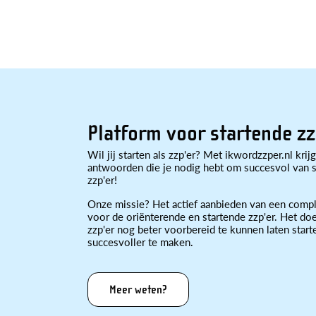
Platform voor startende zz
Wil jij starten als zzp'er? Met ikwordzzper.nl krijg
antwoorden die je nodig hebt om succesvol van st
zzp'er!
Onze missie? Het actief aanbieden van een compl
voor de oriënterende en startende zzp'er. Het doe
zzp'er nog beter voorbereid te kunnen laten star
succesvoller te maken.
Meer weten?