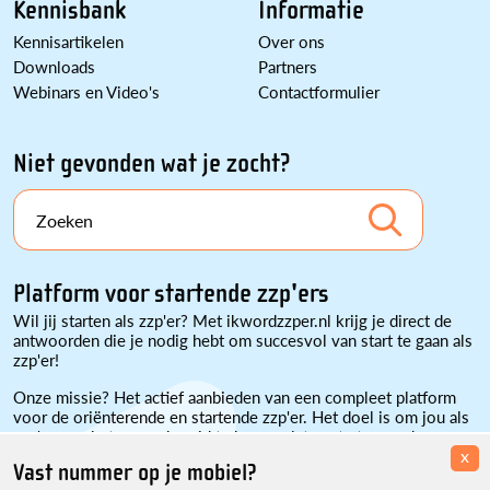
Kennisbank
Informatie
Kennisartikelen
Over ons
Downloads
Partners
Webinars en Video's
Contactformulier
Niet gevonden wat je zocht?
Zoeken
Platform voor startende zzp'ers
Wil jij starten als zzp'er? Met ikwordzzper.nl krijg je direct de
antwoorden die je nodig hebt om succesvol van start te gaan als
zzp'er!
Onze missie? Het actief aanbieden van een compleet platform
voor de oriënterende en startende zzp'er. Het doel is om jou als
zzp'er nog beter voorbereid te kunnen laten starten en daarmee
x
succesvoller te maken.
Vast nummer op je mobiel?