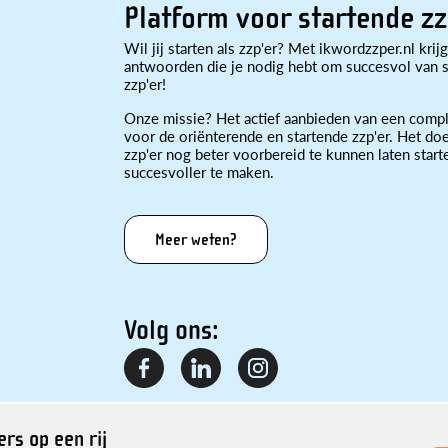
Platform voor startende zz
Wil jij starten als zzp'er? Met ikwordzzper.nl krijg
antwoorden die je nodig hebt om succesvol van st
zzp'er!
Onze missie? Het actief aanbieden van een compl
voor de oriënterende en startende zzp'er. Het doe
zzp'er nog beter voorbereid te kunnen laten star
succesvoller te maken.
Meer weten?
Volg ons:
rs op een rij