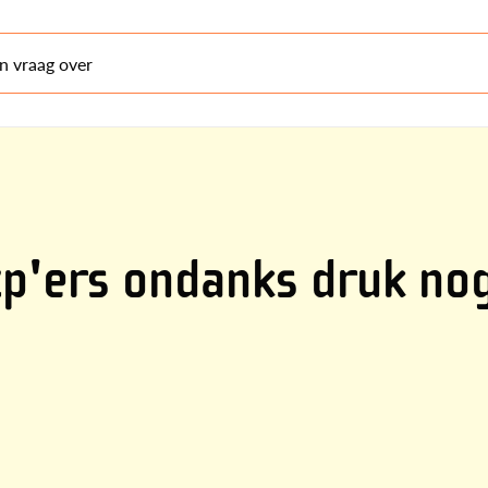
en vraag over
zp'ers ondanks druk nog