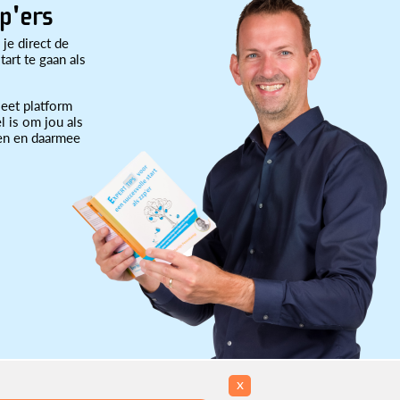
p'ers
 je direct de
art te gaan als
eet platform
l is om jou als
ten en daarmee
x