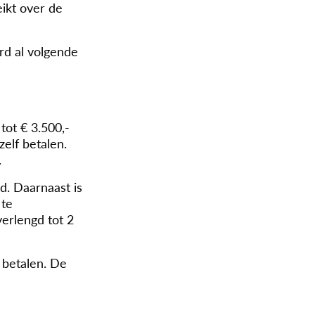
ikt over de
rd al volgende
ot € 3.500,-
elf betalen.
.
d. Daarnaast is
 te
verlengd tot 2
 betalen. De