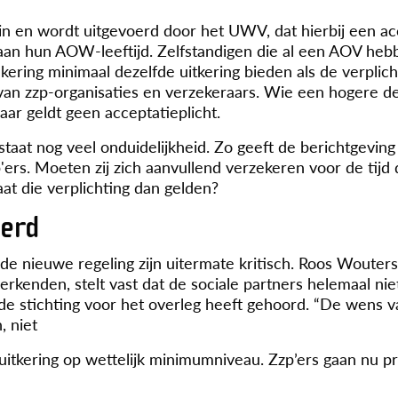
n en wordt uitgevoerd door het UWV, dat hierbij een acc
 tot aan hun AOW-leeftijd. Zelfstandigen die al een AOV h
zekering minimaal dezelfde uitkering bieden als de verplic
van zzp-organisaties en verzekeraars. Wie een hogere de
aar geldt geen acceptatieplicht.
taat nog veel onduidelijkheid. Zo geeft de berichtgeving
p'ers. Moeten zij zich aanvullend verzekeren voor de tijd 
at die verplichting dan gelden?
eerd
de nieuwe regeling zijn uitermate kritisch. Roos Wouter
kenden, stelt vast dat de sociale partners helemaal ni
de stichting voor het overleg heeft gehoord. “De wens v
, niet
itkering op wettelijk minimumniveau. Zzp’ers gaan nu pr