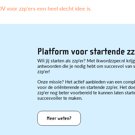
 voor zzp'ers een heel slecht idee is.
Platform voor startende zz
Wil jij starten als zzp'er? Met ikwordzzper.nl krijg
antwoorden die je nodig hebt om succesvol van st
zzp'er!
Onze missie? Het actief aanbieden van een compl
voor de oriënterende en startende zzp'er. Het doe
zzp'er nog beter voorbereid te kunnen laten star
succesvoller te maken.
Meer weten?