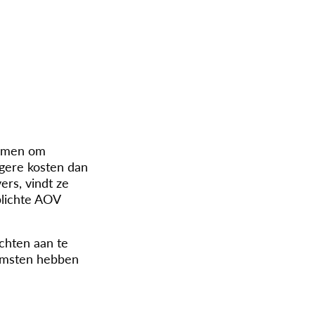
komen om
agere kosten dan
rs, vindt ze
plichte AOV
achten aan te
komsten hebben