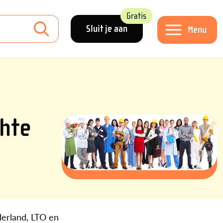
Gratis
Sluit je aan
Menu
chte
erland, LTO en