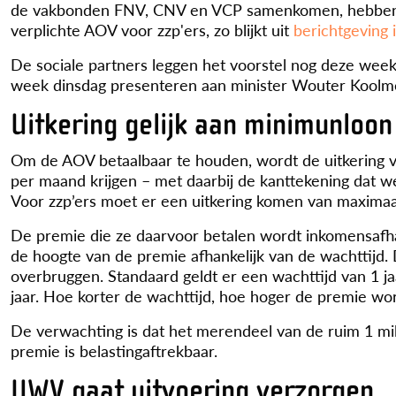
de vakbonden FNV, CNV en VCP samenkomen, hebben na
verplichte AOV voor zzp'ers, zo blijkt uit
berichtgeving 
De sociale partners leggen het voorstel nog deze week
week dinsdag presenteren aan minister Wouter Koolme
Uitkering gelijk aan minimunloon
Om de AOV betaalbaar te houden, wordt de uitkering v
per maand krijgen – met daarbij de kanttekening dat we
Voor zzp’ers moet er een uitkering komen van maximaal
De premie die ze daarvoor betalen wordt inkomensafha
de hoogte van de premie afhankelijk van de wachttijd. D
overbruggen. Standaard geldt er een wachttijd van 1 jaa
jaar. Hoe korter de wachttijd, hoe hoger de premie w
De verwachting is dat het merendeel van de ruim 1 mil
premie is belastingaftrekbaar.
UWV gaat uitvoering verzorgen