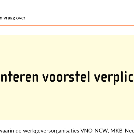
en vraag over
nteren voorstel verpli
id, waarin de werkgeversorganisaties VNO-NCW, MKB-Ned