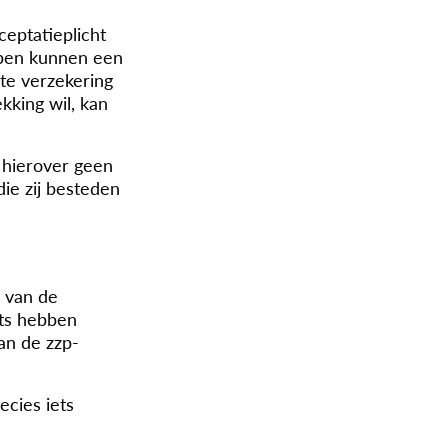
eptatieplicht
ebben kunnen een
hte verzekering
kking wil, kan
 hierover geen
die zij besteden
s van de
ets hebben
an de zzp-
ecies iets