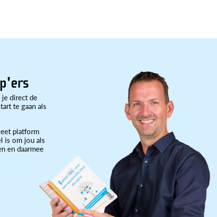
p'ers
 je direct de
art te gaan als
eet platform
l is om jou als
ten en daarmee