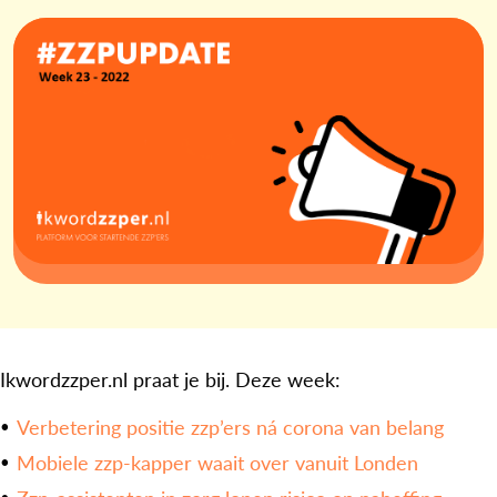
Ikwordzzper.nl praat je bij. Deze week:
Verbetering positie zzp’ers ná corona van belang
Mobiele zzp-kapper waait over vanuit Londen