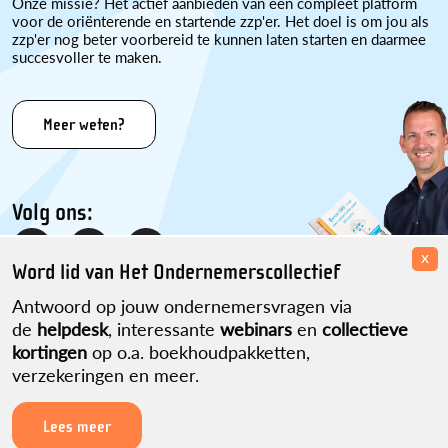
Onze missie? Het actief aanbieden van een compleet platform
voor de oriënterende en startende zzp'er. Het doel is om jou als
zzp'er nog beter voorbereid te kunnen laten starten en daarmee
succesvoller te maken.
Meer weten?
Volg ons:
x
Word lid van Het Ondernemerscollectief
Antwoord op jouw ondernemersvragen via
de
helpdesk
, interessante
webinars
en
collectieve
kortingen
op o.a. boekhoudpakketten,
verzekeringen en meer.
Disclaimer
Over ons
Contact
Sitemap
Partner worden?
Privacyverklaring
ikwordzzper.nl is een initiatief van Martijn Pennekamp.
Lees meer