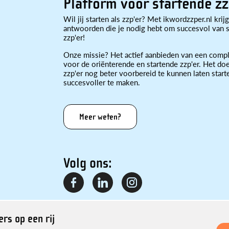
Platform voor startende zz
Wil jij starten als zzp'er? Met ikwordzzper.nl krijg
antwoorden die je nodig hebt om succesvol van st
zzp'er!
Onze missie? Het actief aanbieden van een compl
voor de oriënterende en startende zzp'er. Het doe
zzp'er nog beter voorbereid te kunnen laten star
succesvoller te maken.
Meer weten?
Volg ons:
rs op een rij