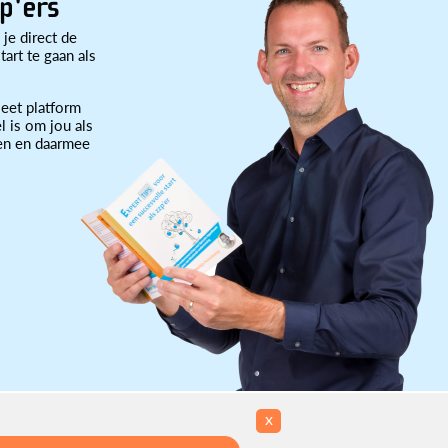
p'ers
 je direct de
art te gaan als
eet platform
l is om jou als
ten en daarmee
x