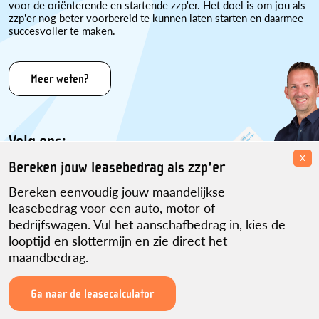
voor de oriënterende en startende zzp'er. Het doel is om jou als
zzp'er nog beter voorbereid te kunnen laten starten en daarmee
succesvoller te maken.
Meer weten?
Volg ons:
x
Bereken jouw leasebedrag als zzp'er
Bereken eenvoudig jouw maandelijkse
leasebedrag voor een auto, motor of
bedrijfswagen. Vul het aanschafbedrag in, kies de
looptijd en slottermijn en zie direct het
maandbedrag.
Disclaimer
Over ons
Contact
Sitemap
Partner worden?
Privacyverklaring
ikwordzzper.nl is een initiatief van Martijn Pennekamp.
Ga naar de leasecalculator