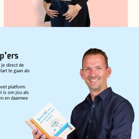
p'ers
 je direct de
art te gaan als
eet platform
l is om jou als
ten en daarmee