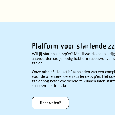
Platform voor startende zz
Wil jij starten als zzp'er? Met ikwordzzper.nl krijg
antwoorden die je nodig hebt om succesvol van st
zzp'er!
Onze missie? Het actief aanbieden van een compl
voor de oriënterende en startende zzp'er. Het doe
zzp'er nog beter voorbereid te kunnen laten star
succesvoller te maken.
Meer weten?