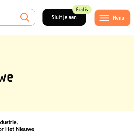
Gratis
Sluit je aan
Menu
uwe
dustrie,
oor Het Nieuwe