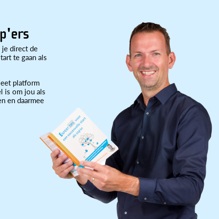
p'ers
 je direct de
art te gaan als
eet platform
l is om jou als
ten en daarmee