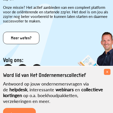
Onze missie? Het actief aanbieden van een compleet platform
voor de oriënterende en startende zzp'er. Het doel is om jou als
zzp'er nog beter voorbereid te kunnen laten starten en daarmee
succesvoller te maken.
Meer weten?
Volg ons:
x
Word lid van Het Ondernemerscollectief
Antwoord op jouw ondernemersvragen via
de
helpdesk
, interessante
webinars
en
collectieve
kortingen
op o.a. boekhoudpakketten,
verzekeringen en meer.
Disclaimer
Over ons
Contact
Sitemap
Partner worden?
Privacyverklaring