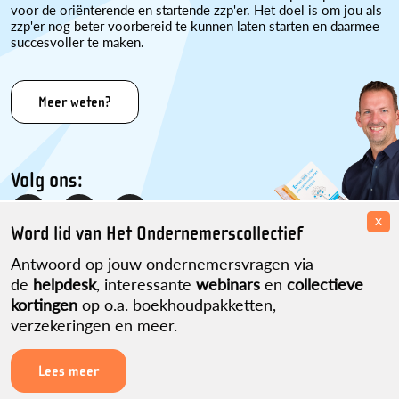
voor de oriënterende en startende zzp'er. Het doel is om jou als
zzp'er nog beter voorbereid te kunnen laten starten en daarmee
succesvoller te maken.
Meer weten?
Volg ons:
x
Word lid van Het Ondernemerscollectief
Antwoord op jouw ondernemersvragen via
de
helpdesk
, interessante
webinars
en
collectieve
kortingen
op o.a. boekhoudpakketten,
verzekeringen en meer.
Disclaimer
Over ons
Contact
Sitemap
Partner worden?
Privacyverklaring
ikwordzzper.nl is een initiatief van Martijn Pennekamp.
Lees meer