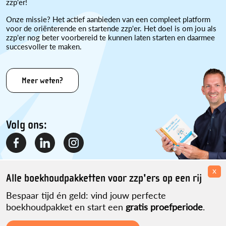
zzp'er!
Onze missie? Het actief aanbieden van een compleet platform
voor de oriënterende en startende zzp'er. Het doel is om jou als
zzp'er nog beter voorbereid te kunnen laten starten en daarmee
succesvoller te maken.
Meer weten?
Volg ons:
x
Alle boekhoudpakketten voor zzp'ers op een rij
Bespaar tijd én geld: vind jouw perfecte
boekhoudpakket en start een
gratis proefperiode
.
Disclaimer
Over ons
Contact
Sitemap
Partner worden?
Privacyverklaring