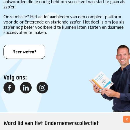
antwoorden die je nodig hebt om succesvol van start te gaan als
zzp'er!
Onze missie? Het actief aanbieden van een compleet platform
voor de oriënterende en startende zzp'er. Het doel is om jou als
zzp'er nog beter voorbereid te kunnen laten starten en daarmee
succesvoller te maken.
Meer weten?
Volg ons:
x
Word lid van Het Ondernemerscollectief
Disclaimer
Over ons
Contact
Sitemap