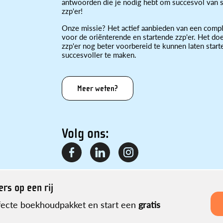
antwoorden die je nodig hebt om succesvol van st
zzp'er!
Onze missie? Het actief aanbieden van een compl
voor de oriënterende en startende zzp'er. Het doe
zzp'er nog beter voorbereid te kunnen laten star
succesvoller te maken.
Meer weten?
Volg ons:
rs op een rij
rfecte boekhoudpakket en start een
gratis
?
Privacyverklaring