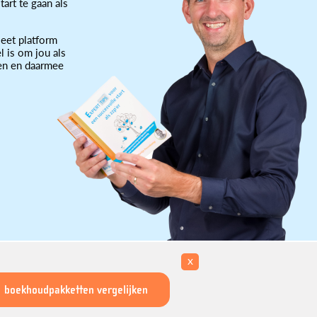
art te gaan als
eet platform
l is om jou als
ten en daarmee
x
boekhoudpakketten vergelijken
ikwordzzper.nl is een initiatief van Martijn Pennekamp.