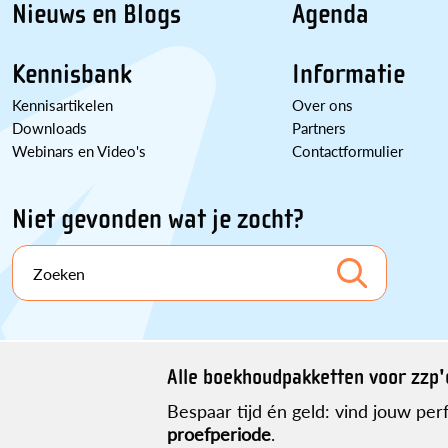
Nieuws en Blogs
Agenda
Kennisbank
Informatie
Kennisartikelen
Over ons
Downloads
Partners
Webinars en Video's
Contactformulier
Niet gevonden wat je zocht?
Zoeken
Alle boekhoudpakketten voor zzp'e
Bespaar tijd én geld: vind jouw pe
proefperiode
.
Disclaimer
Over ons
Contact
Sitemap
Partner worden