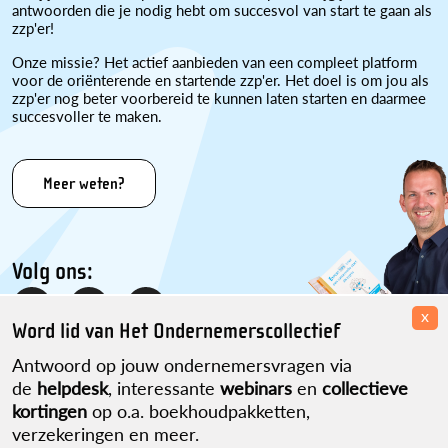
antwoorden die je nodig hebt om succesvol van start te gaan als
zzp'er!
Onze missie? Het actief aanbieden van een compleet platform
voor de oriënterende en startende zzp'er. Het doel is om jou als
zzp'er nog beter voorbereid te kunnen laten starten en daarmee
succesvoller te maken.
Meer weten?
Volg ons:
x
Word lid van Het Ondernemerscollectief
Antwoord op jouw ondernemersvragen via
de
helpdesk
, interessante
webinars
en
collectieve
kortingen
op o.a. boekhoudpakketten,
verzekeringen en meer.
Disclaimer
Over ons
Contact
Sitemap