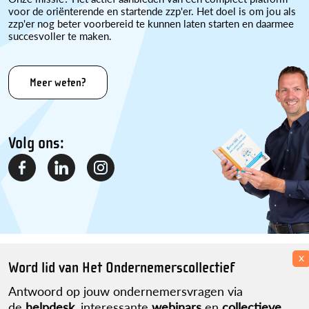
voor de oriënterende en startende zzp'er. Het doel is om jou als
zzp'er nog beter voorbereid te kunnen laten starten en daarmee
succesvoller te maken.
Meer weten?
Volg ons:
x
Disclaimer
Over ons
Contact
Sitemap
Word lid van Het Ondernemerscollectief
Partner worden?
Privacyverklaring
Antwoord op jouw ondernemersvragen via
ikwordzzper.nl is een initiatief van Martijn Pennekamp.
de
helpdesk
, interessante
webinars
en
collectieve