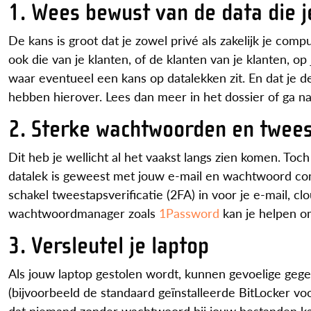
1. Wees bewust van de data die j
De kans is groot dat je zowel privé als zakelijk je com
ook die van je klanten, of de klanten van je klanten, 
waar eventueel een kans op datalekken zit. En dat je 
hebben hierover. Lees dan meer in het dossier of ga n
2. Sterke wachtwoorden en tweest
Dit heb je wellicht al het vaakst langs zien komen. T
datalek is geweest met jouw e-mail en wachtwoord com
schakel tweestapsverificatie (2FA) in voor je e-mail, c
wachtwoordmanager zoals
1Password
kan je helpen om
3. Versleutel je laptop
Als jouw laptop gestolen wordt, kunnen gevoelige gege
(bijvoorbeeld de standaard geïnstalleerde BitLocker vo
dat niemand zonder wachtwoord bij jouw bestanden kan. 