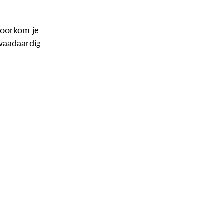
voorkom je
kwaadaardig