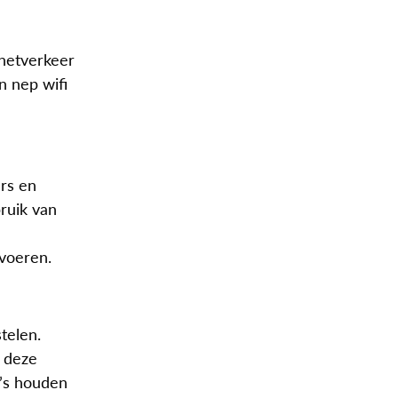
rnetverkeer
n nep wifi
rs en
bruik van
 voeren.
telen.
a deze
a’s houden