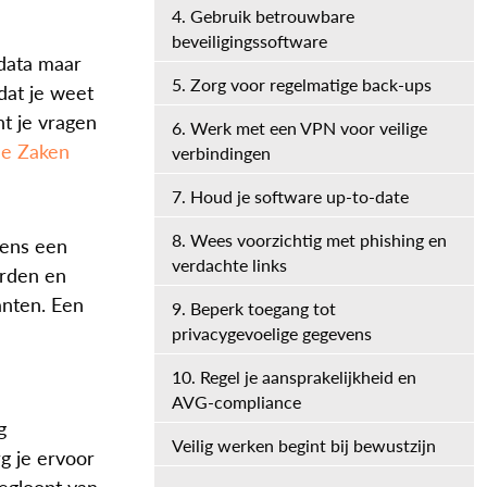
4. Gebruik betrouwbare
beveiligingssoftware
 data maar
5. Zorg voor regelmatige back-ups
dat je weet
t je vragen
6. Werk met een VPN voor veilige
he Zaken
verbindingen
7. Houd je software up-to-date
8. Wees voorzichtig met phishing en
gens een
verdachte links
orden en
anten. Een
9. Beperk toegang tot
privacygevoelige gegevens
10. Regel je aansprakelijkheid en
AVG-compliance
g
Veilig werken begint bij bewustzijn
g je ervoor
wegloopt van