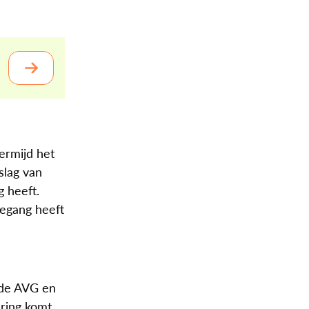
ermijd het
slag van
g heeft.
oegang heeft
 de AVG en
ering komt