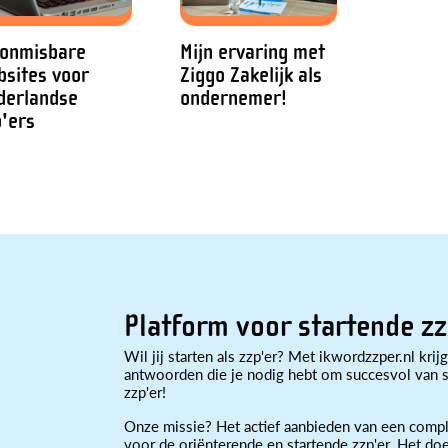
 onmisbare
Mijn ervaring met
bsites voor
Ziggo Zakelijk als
derlandse
ondernemer!
p'ers
Platform voor startende zz
Wil jij starten als zzp'er? Met ikwordzzper.nl krijg
antwoorden die je nodig hebt om succesvol van st
zzp'er!
Onze missie? Het actief aanbieden van een compl
voor de oriënterende en startende zzp'er. Het doe