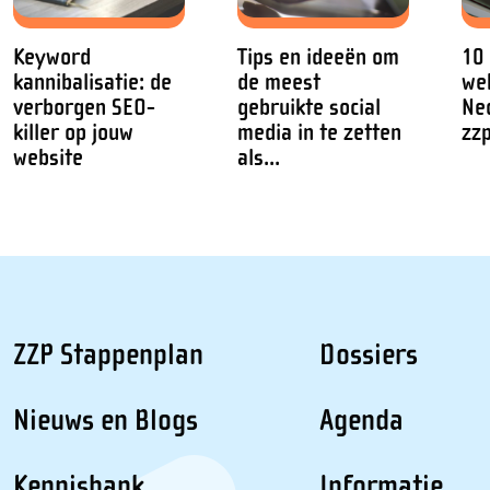
Keyword
Tips en ideeën om
10
kannibalisatie: de
de meest
we
verborgen SEO-
gebruikte social
Ne
killer op jouw
media in te zetten
zz
website
als...
ZZP Stappenplan
Dossiers
Nieuws en Blogs
Agenda
Kennisbank
Informatie