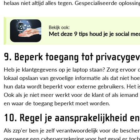
helaas niet altijd alles tegen. Gespecialiseerde oploss
Bekijk ook:
Met deze 9 tips houd je je social me
9. Beperk toegang tot privacyge
Heb je klantgegevens op je laptop staan? Zorg ervoor d
lokaal opslaan van gevoelige informatie als dat niet h
hun data wordt beperkt voor externe gebruikers. Het i
Ook als je niet meer werkt voor de klant of als iemand
en waar de toegang beperkt moet worden.
10. Regel je aansprakelijkheid e
Als zzp'er ben je zelf verantwoordelijk voor de besch
overweeg een cyberverzekering voor het geval er toch 