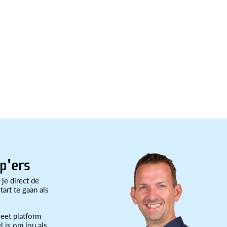
p'ers
 je direct de
art te gaan als
eet platform
l is om jou als