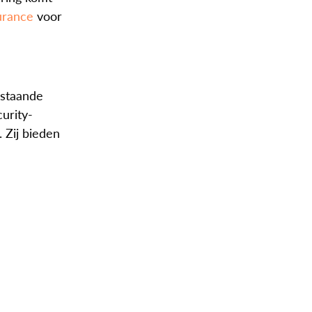
urance
voor
nstaande
urity-
 Zij bieden