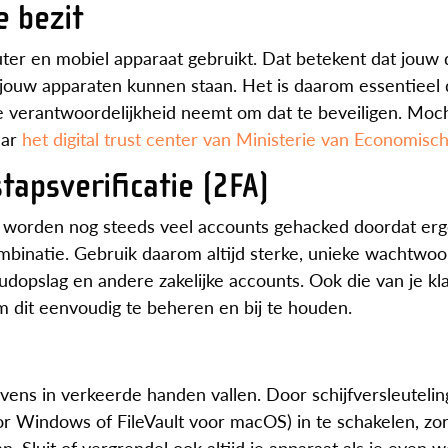
e bezit
puter en mobiel apparaat gebruikt. Dat betekent dat jouw
op jouw apparaten kunnen staan. Het is daarom essentieel 
de verantwoordelijkheid neemt om dat te beveiligen. Moch
aar
het digital trust center van Ministerie van Economisc
apsverificatie (2FA)
och worden nog steeds veel accounts gehacked doordat er
binatie. Gebruik daarom altijd sterke, unieke wachtwo
loudopslag en andere zakelijke accounts. Ook die van je kl
 dit eenvoudig te beheren en bij te houden.
vens in verkeerde handen vallen. Door schijfversleutelin
or Windows of FileVault voor macOS) in te schakelen, zor
Sluit of vergrendel ook altijd je apparaat als je even 